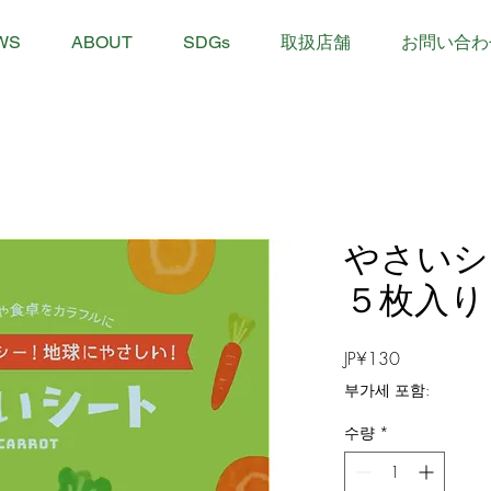
WS
ABOUT
SDGs
取扱店舗
お問い合わ
やさいシ
５枚入り
가
JP¥130
격
부가세 포함:
수량
*