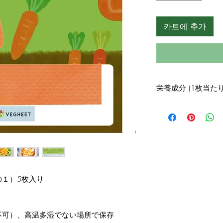
카트에 추가
栄養成分 (1枚当たり
エネルギー 3.91kcal
タンパク質 0.04g
脂質 0.03g
炭水化物 0.87g
食塩相当量 0.005g
１）5枚入り
不可）、高温多湿でない場所で保存