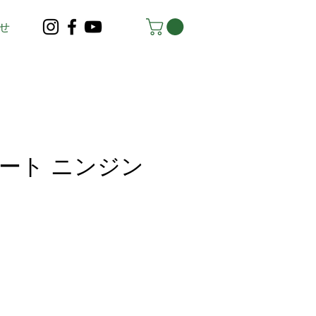
せ
ート ニンジン