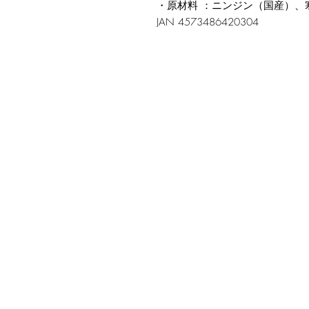
・原材料 ：ニンジン（国産）、
JAN 4573486420304